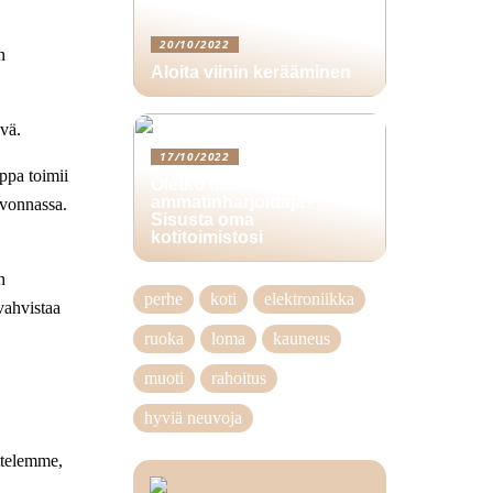
20/10/2022
n
Aloita viinin kerääminen
vä.
17/10/2022
ppa toimii
Oletko itsenäinen
ammatinharjoittaja?
lvonnassa.
Sisusta oma
kotitoimistosi
n
perhe
koti
elektroniikka
vahvistaa
ruoka
loma
kauneus
muoti
rahoitus
hyviä neuvoja
ittelemme,