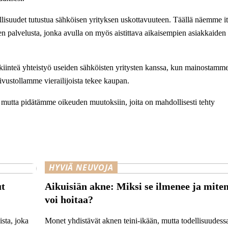
isuudet tutustua sähköisen yrityksen uskottavuuteen. Täällä näemme it
en palvelusta, jonka avulla on myös aistittava aikaisempien asiakkaiden
iinteä yhteistyö useiden sähköisten yritysten kanssa, kun mainostamm
vustollamme vierailijoista tekee kaupan.
n, mutta pidätämme oikeuden muutoksiin, joita on mahdollisesti tehty
HYVIÄ NEUVOJA
ut
Aikuisiän akne: Miksi se ilmenee ja miten
voi hoitaa?
ista, joka
Monet yhdistävät aknen teini-ikään, mutta todellisuudessa