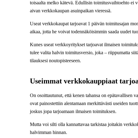
toisaalta melko kätevä. Edullisin toimitusvaihtoehto ei voi
aivan verkkokaupan asuinpaikan vieressä.
Useat verkkokaupat tarjoavat 1 päivän toimitusajan monil
aikaa, jotta he voivat todennäköisimmin saada uudet tuot
Kunes useat verkkoyritykset tarjoavat ilmaisen toimituks
tulee valita halvin toimitusversio, joka – riippumatta siit
tilauksesi noutopisteeseen.
Useimmat verkkokauppiaat tarjoa
On osoittautunut, että kenen tahansa on epätavallisen vai
ovat painostettiin alentamaan merkittävästi useiden tuotte
joskus jopa tarjoamaan ilmaisen toimituksen.
Mutta voi silti olla kannattavaa tarkistaa joitakin verk
halvimman hinnan.