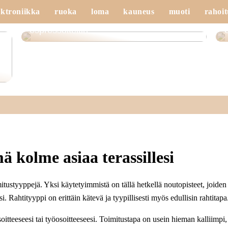
ektroniikka
ruoka
loma
kauneus
muoti
rahoit
Ostoopas: Kuinka valita oikea
espressokeitin
 kolme asiaa terassillesi
tustyyppejä. Yksi käytetyimmistä on tällä hetkellä noutopisteet, joiden
si. Rahtityyppi on erittäin kätevä ja tyypillisesti myös edullisin rahtitapa
soitteeseesi tai työosoitteeseesi. Toimitustapa on usein hieman kalliimpi