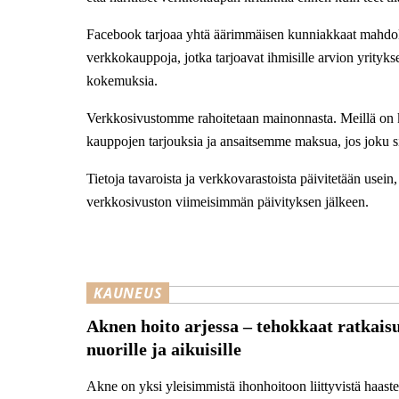
Facebook tarjoaa yhtä äärimmäisen kunniakkaat mahdoll
verkkokauppoja, jotka tarjoavat ihmisille arvion yrityks
kokemuksia.
Verkkosivustomme rahoitetaan mainonnasta. Meillä on k
kauppojen tarjouksia ja ansaitsemme maksua, jos joku si
Tietoja tavaroista ja verkkovarastoista päivitetään usei
verkkosivuston viimeisimmän päivityksen jälkeen.
KAUNEUS
Aknen hoito arjessa – tehokkaat ratkais
nuorille ja aikuisille
Akne on yksi yleisimmistä ihonhoitoon liittyvistä haaste