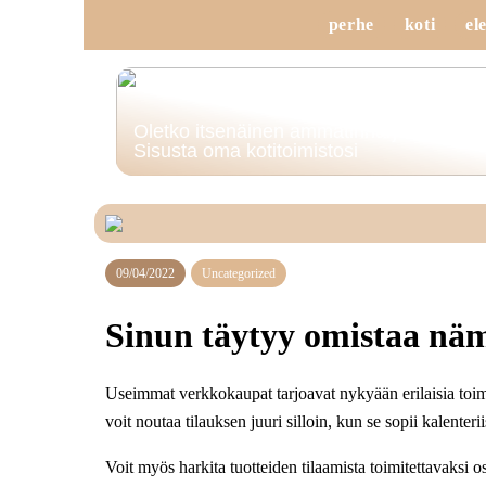
perhe
koti
el
Oletko itsenäinen ammatinharjoittaja?
Sisusta oma kotitoimistosi
09/04/2022
Uncategorized
Sinun täytyy omistaa nämä
Useimmat verkkokaupat tarjoavat nykyään erilaisia toimi
voit noutaa tilauksen juuri silloin, kun se sopii kalenterii
Voit myös harkita tuotteiden tilaamista toimitettavaksi o