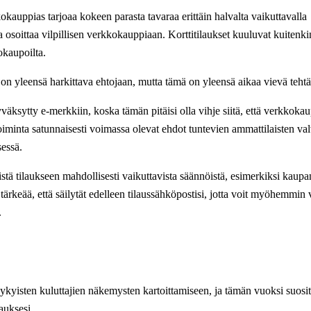
okauppias tarjoaa kokeen parasta tavaraa erittäin halvalta vaikuttavalla
a osoittaa vilpillisen verkkokauppiaan. Korttitilaukset kuuluvat kuitenki
kokaupoilta.
n yleensä harkittava ehtojaan, mutta tämä on yleensä aikaa vievä tehtä
äksytty e-merkkiin, koska tämän pitäisi olla vihje siitä, että verkkokau
toiminta satunnaisesti voimassa olevat ehdot tuntevien ammattilaisten va
sessä.
istä tilaukseen mahdollisesti vaikuttavista säännöistä, esimerkiksi kaupa
ärkeää, että säilytät edelleen tilaussähköpostisi, jotta voit myöhemmin 
.
n nykyisten kuluttajien näkemysten kartoittamiseen, ja tämän vuoksi suos
auksesi.