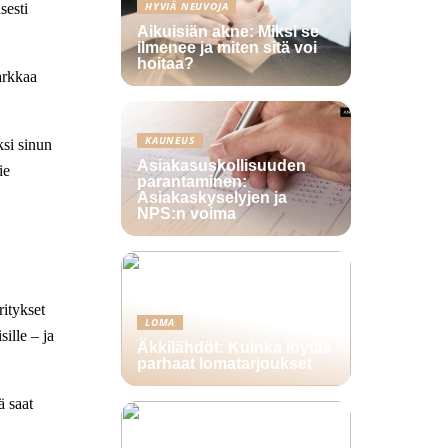
HYVIÄ NEUVOJA
sesti
Aikuisiän akne: Miksi se
ilmenee ja miten sitä voi
hoitaa?
arkkaa
KAUNEUS
ksi sinun
Asiakasuskollisuuden
ie
parantaminen:
Asiakaskyselyjen ja
NPS:n voima
ritykset
LOMA
ille – ja
Äkkilähdöt: Kuinka löytää
parhaat lomatarjoukset
ä saat