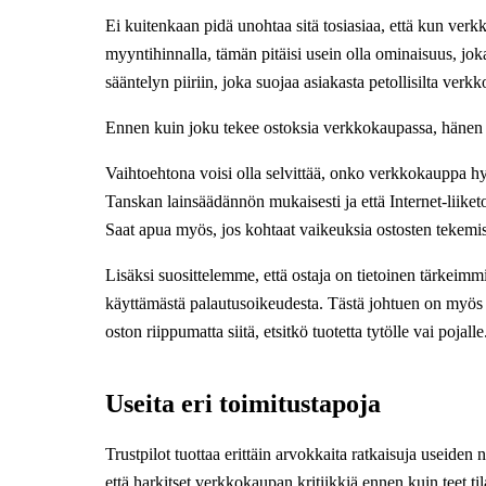
Ei kuitenkaan pidä unohtaa sitä tosiasiaa, että kun verkk
myyntihinnalla, tämän pitäisi usein olla ominaisuus, jok
sääntelyn piiriin, joka suojaa asiakasta petollisilta verk
Ennen kuin joku tekee ostoksia verkkokaupassa, hänen o
Vaihtoehtona voisi olla selvittää, onko verkkokauppa hyv
Tanskan lainsäädännön mukaisesti ja että Internet-liike
Saat apua myös, jos kohtaat vaikeuksia ostosten tekemi
Lisäksi suosittelemme, että ostaja on tietoinen tärkeimm
käyttämästä palautusoikeudesta. Tästä johtuen on myös t
oston riippumatta siitä, etsitkö tuotetta tytölle vai pojalle
Useita eri toimitustapoja
Trustpilot tuottaa erittäin arvokkaita ratkaisuja useide
että harkitset verkkokaupan kritiikkiä ennen kuin teet til