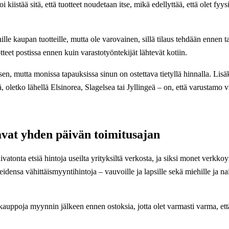
 kiistää sitä, että tuotteet noudetaan itse, mikä edellyttää, että olet fyysi
le kaupan tuotteille, mutta ole varovainen, sillä tilaus tehdään ennen t
teet postissa ennen kuin varastotyöntekijät lähtevät kotiin.
en, mutta monissa tapauksissa sinun on ostettava tietyllä hinnalla. Lisä
ä, oletko lähellä Elsinorea, Slagelsea tai Jyllingeä – on, että varustamo v
vat yhden päivän toimitusajan
vatonta etsiä hintoja useilta yrityksiltä verkosta, ja siksi monet verkkoy
idensa vähittäismyyntihintoja – vauvoille ja lapsille sekä miehille ja nais
kokauppoja myynnin jälkeen ennen ostoksia, jotta olet varmasti varma, ett