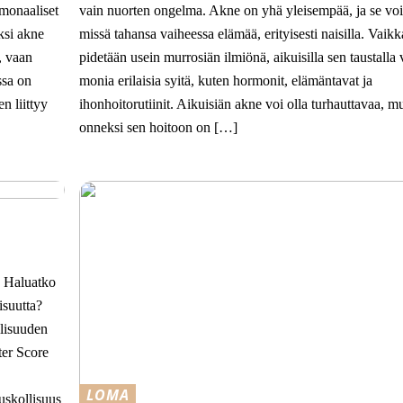
rmonaaliset
vain nuorten ongelma. Akne on yhä yleisempää, ja se voi
ksi akne
missä tahansa vaiheessa elämää, erityisesti naisilla. Vaik
, vaan
pidetään usein murrosiän ilmiönä, aikuisilla sen taustalla 
ssa on
monia erilaisia syitä, kuten hormonit, elämäntavat ja
en liittyy
ihonhoitorutiinit. Aikuisiän akne voi olla turhauttavaa, mu
onneksi sen hoitoon on […]
? Haluatko
isuutta?
llisuuden
ter Score
LOMA
uskollisuus