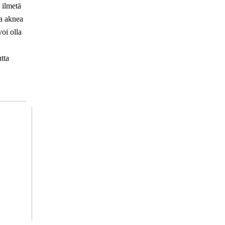
 ilmetä
ka aknea
voi olla
tta