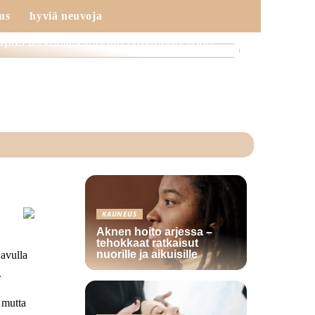
us
hyviä neuvoja
Opas terveellisempään työympäristöön
KAUNEUS
Aknen hoito arjessa –
tehokkaat ratkaisut
nuorille ja aikuisille
 avulla
.
, mutta