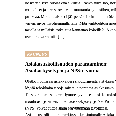
koskettaa sekä nuoria että aikuisia. Rasvoittuva iho, ho
muutokset ja stressi ovat vain muutamia syitä siihen, mi
puhkeaa. Monelle akne ei jää pelkäksi teini-iän ilmiöksi
vaivaa myös myöhemmällä iällä. Mitä vaihtoehtoja arje
tarjolla ja millaisia ratkaisuja kannattaa kokeilla? ​ ​ Akne
usein epävarmuutta […]
KAUNEUS
Asiakasuskollisuuden parantaminen:
Asiakaskyselyjen ja NPS:n voima
Oletko huolissasi asiakkaidesi sitoutumisesta yrityksesi
löytää tehokkaita tapoja mitata ja parantaa asiakasuskoll
Tässä artikkelissa perehdymme syvällisesti asiakasusko
maailmaan ja siihen, miten asiakaskyselyt ja Net Promo
(NPS) voivat auttaa sinua saavuttamaan tavoitteesi.
Asiakasuskollisuuden merkitys liiketoiminnalle Asiakas