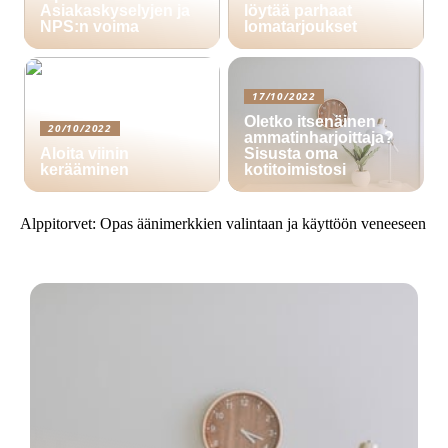
Asiakaskyselyjen ja
löytää parhaat
NPS:n voima
lomatarjoukset
17/10/2022
Oletko itsenäinen
20/10/2022
ammatinharjoittaja?
Aloita viinin
Sisusta oma
kerääminen
kotitoimistosi
Alppitorvet: Opas äänimerkkien valintaan ja käyttöön veneeseen