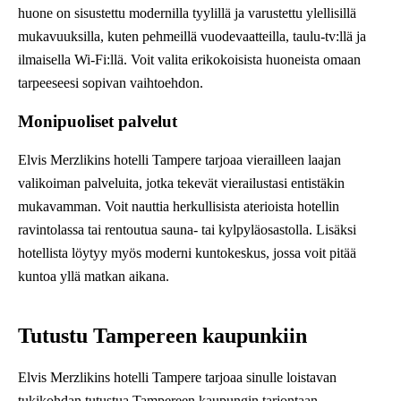
huone on sisustettu modernilla tyylillä ja varustettu ylellisillä
mukavuuksilla, kuten pehmeillä vuodevaatteilla, taulu-tv:llä ja
ilmaisella Wi-Fi:llä. Voit valita erikokoisista huoneista omaan
tarpeeseesi sopivan vaihtoehdon.
Monipuoliset palvelut
Elvis Merzlikins hotelli Tampere tarjoaa vierailleen laajan
valikoiman palveluita, jotka tekevät vierailustasi entistäkin
mukavamman. Voit nauttia herkullisista aterioista hotellin
ravintolassa tai rentoutua sauna- tai kylpyläosastolla. Lisäksi
hotellista löytyy myös moderni kuntokeskus, jossa voit pitää
kuntoa yllä matkan aikana.
Tutustu Tampereen kaupunkiin
Elvis Merzlikins hotelli Tampere tarjoaa sinulle loistavan
tukikohdan tutustua Tampereen kaupungin tarjontaan.