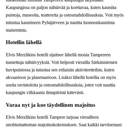
Kaupungissa on paljon nähtävää ja koettavaa, kuten kauniita
puistoja, museoita, teattereita ja ostosmahdollisuuksia. Voit myös
tutustua kauniiseen Pyhäjärveen ja nauttia luonnonkauniista
maisemista.
Hotellin lähellä
Elvis Merzlikins hotelli sijaitsee lähellä monia Tampereen
tunnettuja nähtävyyksiä. Voit helposti vierailla Särkänniemen
huvipuistossa ja tutustua sen erilaisiin aktiviteetteihin, kuten
akvaarioon ja planetaarioon. Lisäksi lähellä hotellia on myös
useita ravintoloita ja ostosmahdollisuuksia, joten voit nauttia
kaupungin vilkkaasta ilmapiiristä kätevästi.
Varaa nyt ja koe täydellinen majoitus
Elvis Merzlikins hotelli Tampere tarjoaa vierailleen
unohtumattoman majoituskokemuksen. Saat kaikki tarvitsemasi