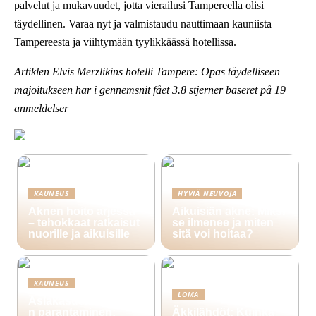
palvelut ja mukavuudet, jotta vierailusi Tampereella olisi
täydellinen. Varaa nyt ja valmistaudu nauttimaan kauniista
Tampereesta ja viihtymään tyylikkäässä hotellissa.
Artiklen Elvis Merzlikins hotelli Tampere: Opas täydelliseen
majoitukseen har i gennemsnit fået
3.8
stjerner baseret på
19
anmeldelser
KAUNEUS
HYVIÄ NEUVOJA
Aknen hoito arjessa
Aikuisiän akne: Miksi
– tehokkaat ratkaisut
se ilmenee ja miten
nuorille ja aikuisille
sitä voi hoitaa?
KAUNEUS
LOMA
Asiakasuskollisuude
n parantaminen:
Äkkilähdöt: Kuinka