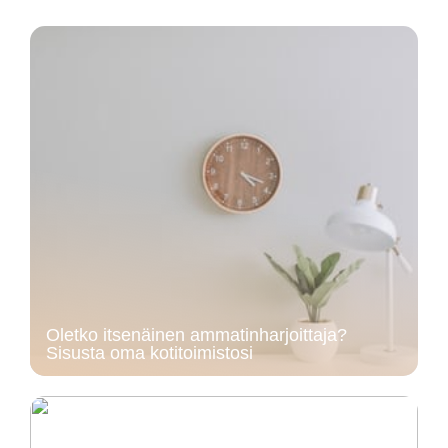
Oletko itsenäinen ammatinharjoittaja?
Sisusta oma kotitoimistosi