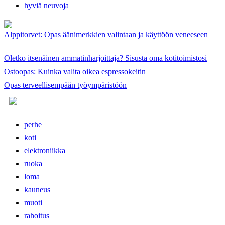
hyviä neuvoja
Alppitorvet: Opas äänimerkkien valintaan ja käyttöön veneeseen
Oletko itsenäinen ammatinharjoittaja? Sisusta oma kotitoimistosi
Ostoopas: Kuinka valita oikea espressokeitin
Opas terveellisempään työympäristöön
perhe
koti
elektroniikka
ruoka
loma
kauneus
muoti
rahoitus