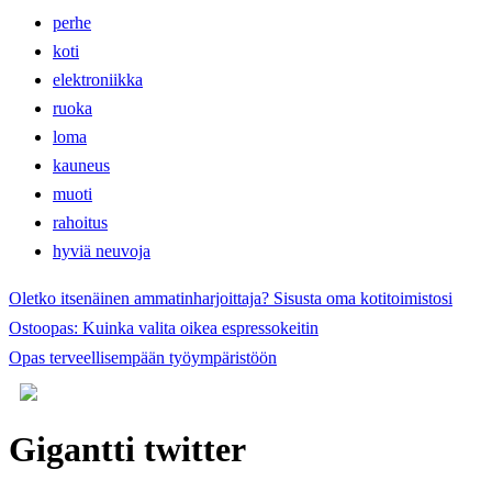
perhe
koti
elektroniikka
ruoka
loma
kauneus
muoti
rahoitus
hyviä neuvoja
Oletko itsenäinen ammatinharjoittaja? Sisusta oma kotitoimistosi
Ostoopas: Kuinka valita oikea espressokeitin
Opas terveellisempään työympäristöön
Gigantti twitter