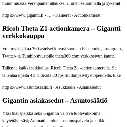
muun muassa verenpainemittauksella, unen seurannalla ja sykemit
http s://www.gigantti.fi › … › Kamerat › Actionkamerat
Ricoh Theta Z1 actionkamera – Gigantti
verkkokauppa
Voit myös jakaa 360-asteiset kuvasi suoraan Facebook-, Instagram-,
Twitter- ja Tumblr-sivustoille theta360.com verkkosivun kautta.
Tallenna kaikki seikkailusi Ricoh Theta Z1 -actionkameralla. Se
tallentaa upeita 4K-videoita 30 fps ruudunpäivitysnopeudella, tuke
http s://www.asuntosaatio.fi › Asukkaalle › Asiakasedut
Gigantin asiakasedut – Asuntosäätiö
Yksi tilauspaikka sekä Gigantin valtava tuotevalikoima
käytettävissäsi; Ammattitaitoinen asennuspalvelu ja kaikki