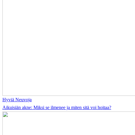
Hyviä Neuvoja
Aikuisiän akne: Miksi se ilmenee ja miten sitä voi hoitaa?