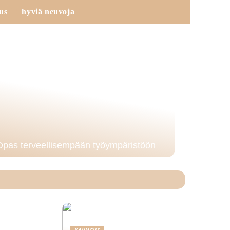
us
hyviä neuvoja
Opas terveellisempään työympäristöön
KAUNEUS