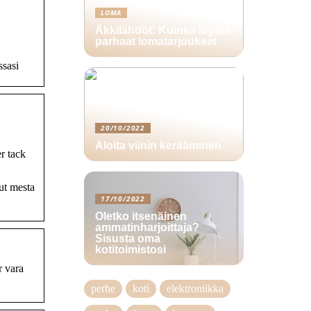
LOMA
Äkkilähdöt: Kuinka löytää
parhaat lomatarjoukset
ssasi
20/10/2022
Aloita viinin kerääminen
r tack
 ut mesta
17/10/2022
Oletko itsenäinen
ammatinharjoittaja?
Sisusta oma
kotitoimistosi
r vara
perhe
koti
elektroniikka