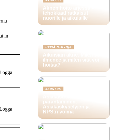
Aknen hoito arjessa –
tehokkaat ratkaisut
nuorille ja aikuisille
erna
at in
HYVIÄ NEUVOJA
Aikuisiän akne: Miksi se
ilmenee ja miten sitä voi
hoitaa?
 Logga
KAUNEUS
Asiakasuskollisuuden
parantaminen:
Asiakaskyselyjen ja
 Logga
NPS:n voima