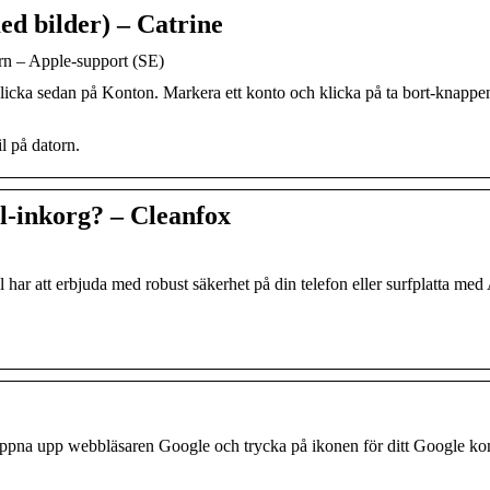
ed bilder) – Catrine
orn – Apple-support (SE)
klicka sedan på Konton. Markera ett konto och klicka på ta bort-knappe
l på datorn.
l-inkorg? – Cleanfox
 har att erbjuda med robust säkerhet på din telefon eller surfplatta med
 öppna upp webbläsaren Google och trycka på ikonen för ditt Google k