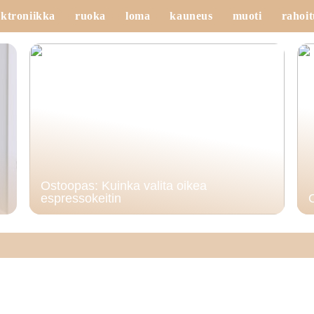
ektroniikka
ruoka
loma
kauneus
muoti
rahoit
Ostoopas: Kuinka valita oikea
espressokeitin