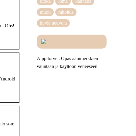
ruoka
loma
kauneus
muoti
rahoitus
hyviä neuvoja
n . Obs!
Alppitorvet: Opas äänimerkkien
valintaan ja käyttöön veneeseen
 Android
onto som