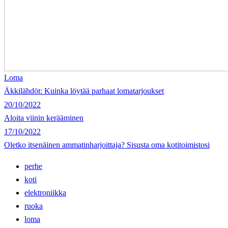
Loma
Äkkilähdöt: Kuinka löytää parhaat lomatarjoukset
20/10/2022
Aloita viinin kerääminen
17/10/2022
Oletko itsenäinen ammatinharjoittaja? Sisusta oma kotitoimistosi
perhe
koti
elektroniikka
ruoka
loma