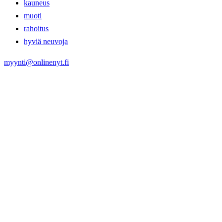
kauneus
muoti
rahoitus
hyviä neuvoja
myynti@onlinenyt.fi