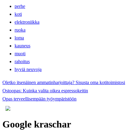
perhe
koti
elektroniikka
ruoka
loma
kauneus
muoti
rahoitus
hyviä neuvoja
Oletko itsenäinen ammatinharjoittaja? Sisusta oma kotitoimistosi
Ostoopas: Kuinka valita oikea espressokeitin
Opas terveellisempään työympäristöön
Google kraschar