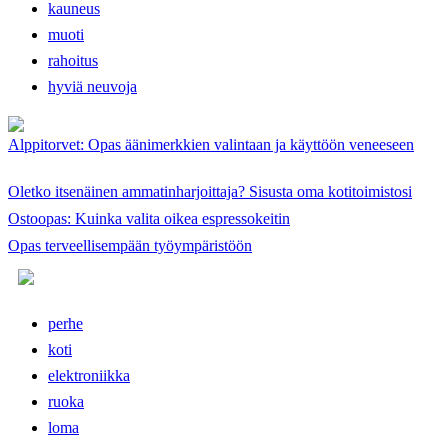
kauneus
muoti
rahoitus
hyviä neuvoja
Alppitorvet: Opas äänimerkkien valintaan ja käyttöön veneeseen
Oletko itsenäinen ammatinharjoittaja? Sisusta oma kotitoimistosi
Ostoopas: Kuinka valita oikea espressokeitin
Opas terveellisempään työympäristöön
perhe
koti
elektroniikka
ruoka
loma