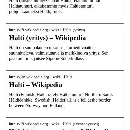
Halti (toisilta nimityksiltään Haltia, Haltitunturi tai
Haltiatunturi, aikaisemmin myös Haltiotunturi,
pohjoissaameksi Háldi, ruots.
http s://fi.wikipedia.org › wiki › Halti_(yritys)
Halti (yritys) – Wikipedia
Halti on suomalainen ulkoilu- ja urheiluvaatteita
suunnitteleva, valmistuttava ja markkinoiva yritys. Sen
pääkonttori sijaitsee Sipoon Söderkullassa.
http s://en.wikipedia.org › wiki › Halti
Halti – Wikipedia
Halti (Finnish: Halti, rarely Haltiatunturi, Northern Sami:
Háldičohkka, Swedish: Haldefjäll) is a fell at the border
between Norway and Finland.
http s://fi.wikipedia.org › wiki › Halti_(täsmennyssivu)