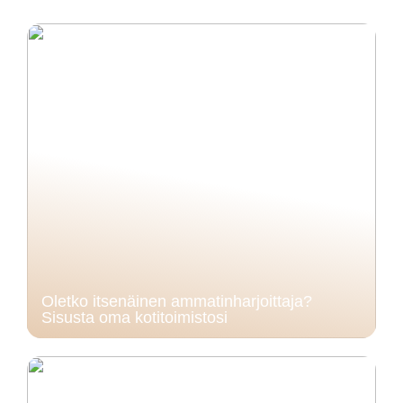
Oletko itsenäinen ammatinharjoittaja?
Sisusta oma kotitoimistosi