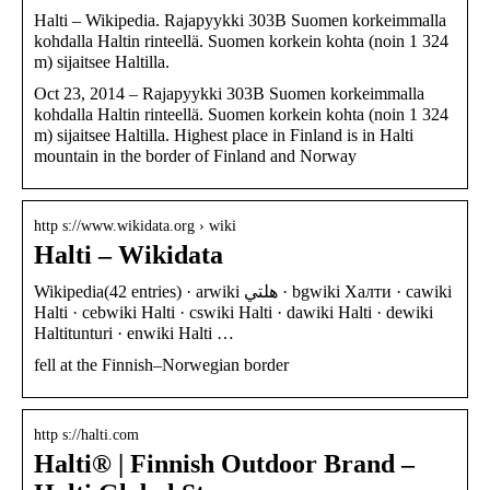
Halti – Wikipedia. Rajapyykki 303B Suomen korkeimmalla
kohdalla Haltin rinteellä. Suomen korkein kohta (noin 1 324
m) sijaitsee Haltilla.
Oct 23, 2014 – Rajapyykki 303B Suomen korkeimmalla
kohdalla Haltin rinteellä. Suomen korkein kohta (noin 1 324
m) sijaitsee Haltilla. Highest place in Finland is in Halti
mountain in the border of Finland and Norway
http s://www.wikidata.org › wiki
Halti – Wikidata
Wikipedia(42 entries) · arwiki هلتي · bgwiki Халти · cawiki
Halti · cebwiki Halti · cswiki Halti · dawiki Halti · dewiki
Haltitunturi · enwiki Halti …
fell at the Finnish–Norwegian border
http s://halti.com
Halti® | Finnish Outdoor Brand –