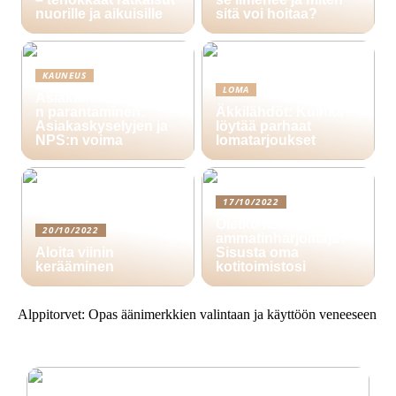
nuorille ja aikuisille
sitä voi hoitaa?
KAUNEUS
LOMA
Asiakasuskollisuude
n parantaminen:
Äkkilähdöt: Kuinka
Asiakaskyselyjen ja
löytää parhaat
NPS:n voima
lomatarjoukset
17/10/2022
Oletko itsenäinen
20/10/2022
ammatinharjoittaja?
Aloita viinin
Sisusta oma
kerääminen
kotitoimistosi
Alppitorvet: Opas äänimerkkien valintaan ja käyttöön veneeseen