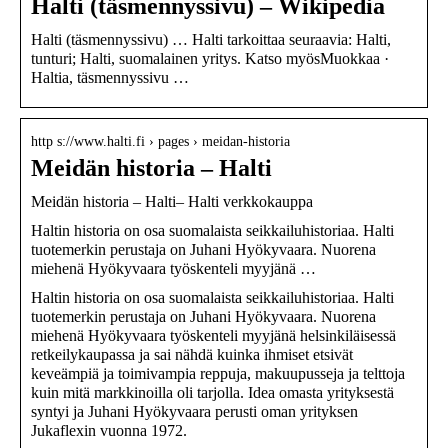
Halti (täsmennyssivu) – Wikipedia
Halti (täsmennyssivu) … Halti tarkoittaa seuraavia: Halti,
tunturi; Halti, suomalainen yritys. Katso myösMuokkaa ·
Haltia, täsmennyssivu …
http s://www.halti.fi › pages › meidan-historia
Meidän historia – Halti
Meidän historia – Halti– Halti verkkokauppa
Haltin historia on osa suomalaista seikkailuhistoriaa. Halti
tuotemerkin perustaja on Juhani Hyökyvaara. Nuorena
miehenä Hyökyvaara työskenteli myyjänä …
Haltin historia on osa suomalaista seikkailuhistoriaa. Halti
tuotemerkin perustaja on Juhani Hyökyvaara. Nuorena
miehenä Hyökyvaara työskenteli myyjänä helsinkiläisessä
retkeilykaupassa ja sai nähdä kuinka ihmiset etsivät
keveämpiä ja toimivampia reppuja, makuupusseja ja telttoja
kuin mitä markkinoilla oli tarjolla. Idea omasta yrityksestä
syntyi ja Juhani Hyökyvaara perusti oman yrityksen
Jukaflexin vuonna 1972.