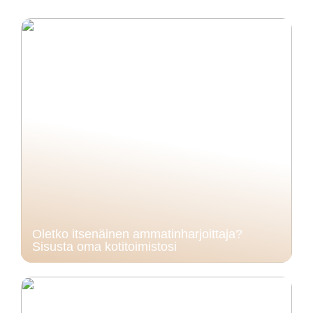
Oletko itsenäinen ammatinharjoittaja?
Sisusta oma kotitoimistosi