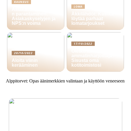
KAUNEUS
LOMA
Asiakasuskollisuude
n parantaminen:
Äkkilähdöt: Kuinka
Asiakaskyselyjen ja
löytää parhaat
NPS:n voima
lomatarjoukset
17/10/2022
Oletko itsenäinen
20/10/2022
ammatinharjoittaja?
Aloita viinin
Sisusta oma
kerääminen
kotitoimistosi
Alppitorvet: Opas äänimerkkien valintaan ja käyttöön veneeseen