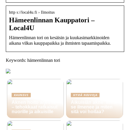
http s://local4u.fi › Ilmoitus
Hämeenlinnan Kauppatori –
Local4U
Hämeenlinnan tori on kesäisin ja kuukasimarkkinoiden
aikana vilkas kauppapaikka ja ihmisten tapaamispaikka.
Keywords: hämeenlinnan tori
KAUNEUS
HYVIÄ NEUVOJA
Aknen hoito arjessa
Aikuisiän akne: Miksi
– tehokkaat ratkaisut
se ilmenee ja miten
nuorille ja aikuisille
sitä voi hoitaa?