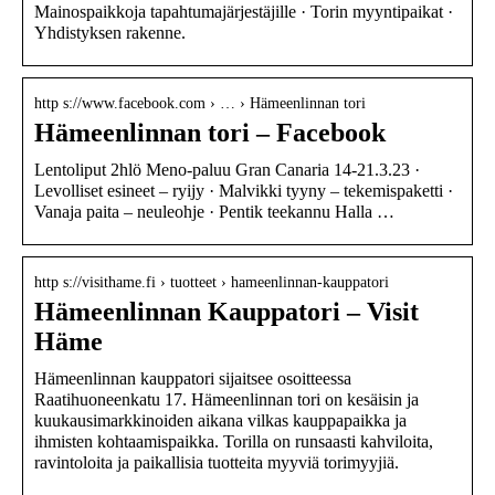
Mainospaikkoja tapahtumajärjestäjille · Torin myyntipaikat ·
Yhdistyksen rakenne.
http s://www.facebook.com › … › Hämeenlinnan tori
Hämeenlinnan tori – Facebook
Lentoliput 2hlö Meno-paluu Gran Canaria 14-21.3.23 ·
Levolliset esineet – ryijy · Malvikki tyyny – tekemispaketti ·
Vanaja paita – neuleohje · Pentik teekannu Halla …
http s://visithame.fi › tuotteet › hameenlinnan-kauppatori
Hämeenlinnan Kauppatori – Visit
Häme
Hämeenlinnan kauppatori sijaitsee osoitteessa
Raatihuoneenkatu 17. Hämeenlinnan tori on kesäisin ja
kuukausimarkkinoiden aikana vilkas kauppapaikka ja
ihmisten kohtaamispaikka. Torilla on runsaasti kahviloita,
ravintoloita ja paikallisia tuotteita myyviä torimyyjiä.