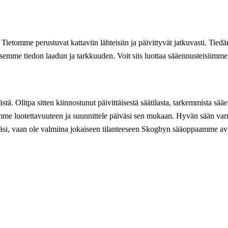
. Tietomme perustuvat kattaviin lähteisiin ja päivittyvät jatkuvasti. Tie
semme tiedon laadun ja tarkkuuden. Voit siis luottaa sääennusteisiimme
. Olitpa sitten kiinnostunut päivittäisestä säätilasta, tarkemmista sääen
opasmme luotettavuuteen ja suunnittele päiväsi sen mukaan. Hyvän sään v
ivääsi, vaan ole valmiina jokaiseen tilanteeseen Skogbyn sääoppaamme av