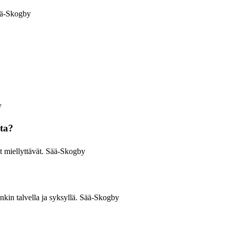
Sää-Skogby
y
sta?
at miellyttävät. Sää-Skogby
nkin talvella ja syksyllä. Sää-Skogby