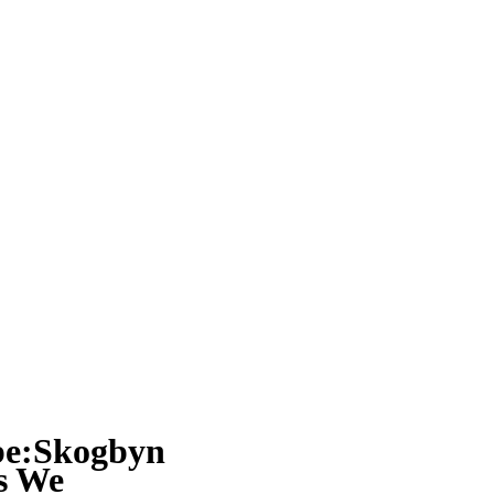
 be:Skogbyn
’s We