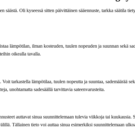
n säästä. Oli kyseessä sitten päivittäinen sääennuste, tarkka säätila tie
rkistaa lämpötilan, ilman kosteuden, tuulen nopeuden ja suunnan sekä sad
eihin oikealla tavalla.
oit tarkastella lämpötilaa, tuulen nopeutta ja suuntaa, sademäärää sekä s
eja, unohtamatta sadesäällä tarvittavia sateenvarusteita.
nusteet auttavat sinua suunnittelemaan tulevia viikkoja tai kuukausia. S
älillä. Tällainen tieto voi auttaa sinua esimerkiksi suunnittelemaan ulkoa