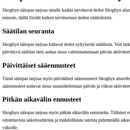
Skogbyn sääopas tarjoaa sinulle kaikki tarvittavat tiedot Skogbyn aluee
ennuste, täältä löydät kaiken tarvitsemasi tiedon säätiedoista.
Säätilan seuranta
Skogbyn sääopas tarjoaa kattavat tiedot nykyisestä säätilasta. Voit ta
päivittyvä säätilan tieto auttaa sinua valmistautumaan päivän aktiviteett
Päivittäiset sääennusteet
Tämä sääopas tarjoaa myös päivittäiset sääennusteet Skogbyn alueelle. V
sääennusteet auttavat sinua suunnittelemaan päivän ja viikon aktiviteett
Pitkän aikavälin ennusteet
Skogbyn sääopas tarjoaa myös pitkän aikavälin ennusteita. Tällaiset en
odotettavista sääolosuhteista ja mahdollisista sateista pidemmällä aikav
viikoille.