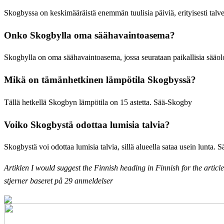
Skogbyssa on keskimääräistä enemmän tuulisia päiviä, erityisesti talv
Onko Skogbylla oma säähavaintoasema?
Skogbylla on oma säähavaintoasema, jossa seurataan paikallisia sääo
Mikä on tämänhetkinen lämpötila Skogbyssä?
Tällä hetkellä Skogbyn lämpötila on 15 astetta. Sää-Skogby
Voiko Skogbystä odottaa lumisia talvia?
Skogbystä voi odottaa lumisia talvia, sillä alueella sataa usein lunta.
Artiklen I would suggest the Finnish heading in Finnish for the artic
stjerner baseret på
29
anmeldelser