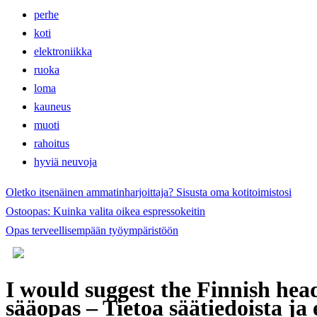
perhe
koti
elektroniikka
ruoka
loma
kauneus
muoti
rahoitus
hyviä neuvoja
Oletko itsenäinen ammatinharjoittaja? Sisusta oma kotitoimistosi
Ostoopas: Kuinka valita oikea espressokeitin
Opas terveellisempään työympäristöön
I would suggest the Finnish head
sääopas – Tietoa säätiedoista ja