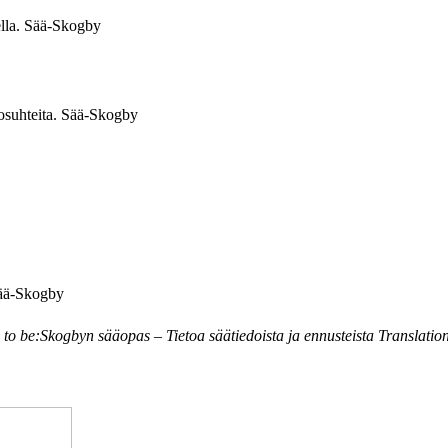
ella. Sää-Skogby
losuhteita. Sää-Skogby
 Sää-Skogby
le to be:Skogbyn sääopas – Tietoa säätiedoista ja ennusteista Translati