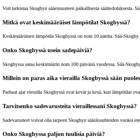
Voit tarkistaa Skogbyn sääennusteen paikallisesta säätiedotuksesta. 
Mitkä ovat keskimääräiset lämpötilat Skogbyssä?
Keskimääräinen lämpötila Skogbyssä on noin 10 astetta. Sää-Skogby
Onko Skogbyssä usein sadepäiviä?
Skogbyssa sataa keskimäärin noin 100 päivänä vuodessa. Sää-Skogb
Milloin on paras aika vierailla Skogbyssä sään puole
Parhaat ajat vierailla Skogbyssä ovat kevät ja kesä, kun lämpötilat ov
Tarvitsenko sadevarusteita vieraillessani Skogbyssä?
Sadevarusteet voivat olla tarpeen Skogbyn sääolosuhteiden vuoksi ete
Onko Skogbyssa paljon tuulisia päiviä?