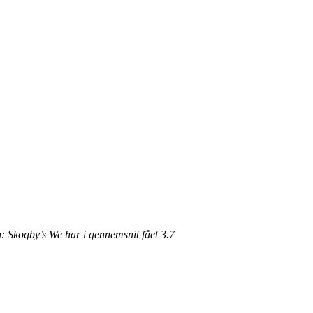
on: Skogby’s We har i gennemsnit fået
3.7