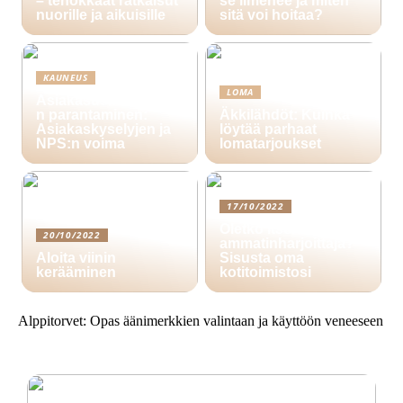
– tehokkaat ratkaisut
se ilmenee ja miten
nuorille ja aikuisille
sitä voi hoitaa?
KAUNEUS
LOMA
Asiakasuskollisuude
n parantaminen:
Äkkilähdöt: Kuinka
Asiakaskyselyjen ja
löytää parhaat
NPS:n voima
lomatarjoukset
17/10/2022
Oletko itsenäinen
20/10/2022
ammatinharjoittaja?
Aloita viinin
Sisusta oma
kerääminen
kotitoimistosi
Alppitorvet: Opas äänimerkkien valintaan ja käyttöön veneeseen