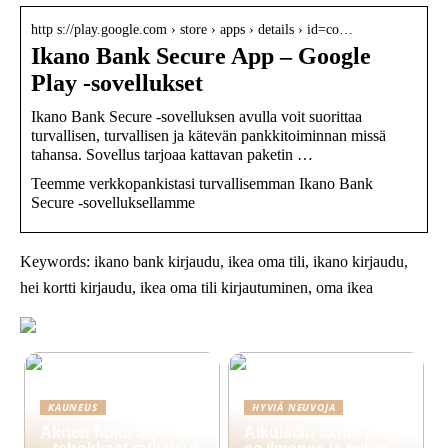
http s://play.google.com › store › apps › details › id=co…
Ikano Bank Secure App – Google
Play ‑sovellukset
Ikano Bank Secure -sovelluksen avulla voit suorittaa
turvallisen, turvallisen ja kätevän pankkitoiminnan missä
tahansa. Sovellus tarjoaa kattavan paketin …
Teemme verkkopankistasi turvallisemman Ikano Bank
Secure -sovelluksellamme
Keywords: ikano bank kirjaudu, ikea oma tili, ikano kirjaudu,
hei kortti kirjaudu, ikea oma tili kirjautuminen, oma ikea
KAUNEUS
HYVIÄ NEUVOJA
Aknen hoito arjessa
Aikuisiän akne: Miksi