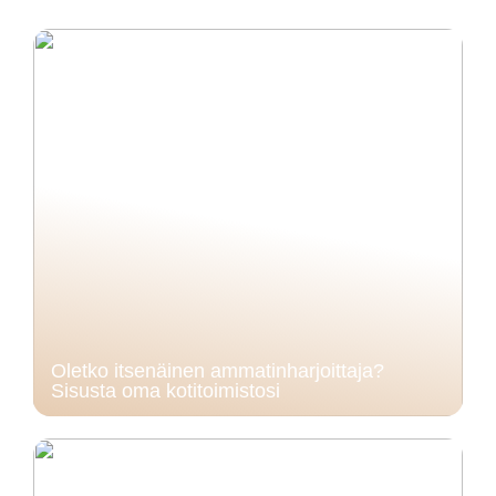
Oletko itsenäinen ammatinharjoittaja?
Sisusta oma kotitoimistosi