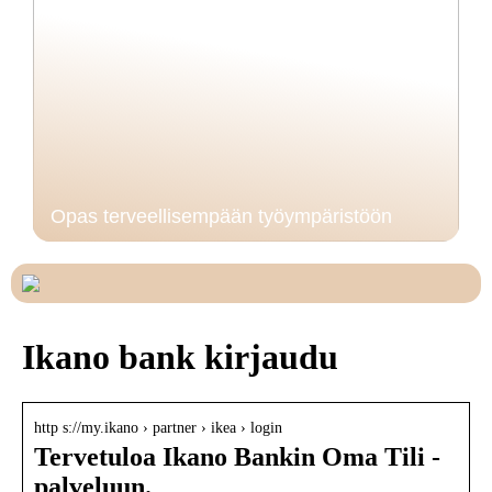
Opas terveellisempään työympäristöön
Ikano bank kirjaudu
http s://my.ikano › partner › ikea › login
Tervetuloa Ikano Bankin Oma Tili -
palveluun.