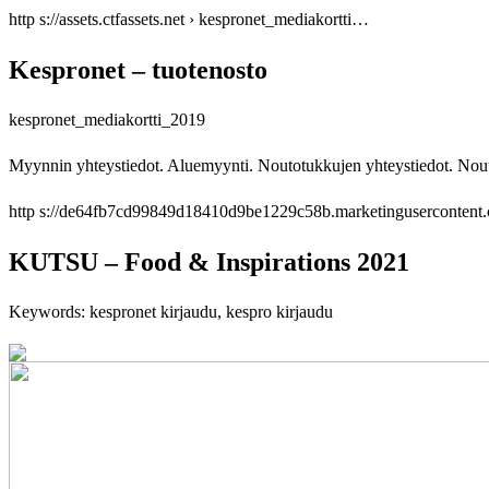
http s://assets.ctfassets.net › kespronet_mediakortti…
Kespronet – tuotenosto
kespronet_mediakortti_2019
Myynnin yhteystiedot. Aluemyynti. Noutotukkujen yhteystiedot. Nou
http s://de64fb7cd99849d18410d9be1229c58b.marketingusercontent
KUTSU – Food & Inspirations 2021
Keywords: kespronet kirjaudu, kespro kirjaudu