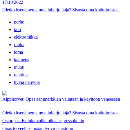
17/10/2022
Oletko itsenäinen ammatinharjoittaja? Sisusta oma kotitoimistosi
perhe
koti
elektroniikka
ruoka
loma
kauneus
muoti
rahoitus
hyviä neuvoja
Alppitorvet: Opas äänimerkkien valintaan ja käyttöön veneeseen
Oletko itsenäinen ammatinharjoittaja? Sisusta oma kotitoimistosi
Ostoopas: Kuinka valita oikea espressokeitin
Opas terveellisempään työympäristöön