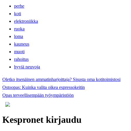
perhe
koti
elektroniikka
ruoka
loma
kauneus
muoti
rahoitus
hyviä neuvoja
Oletko itsenäinen ammatinharjoittaja? Sisusta oma kotitoimistosi
Ostoopas: Kuinka valita oikea espressokeitin
Opas terveellisempään työympäristöön
Kespronet kirjaudu