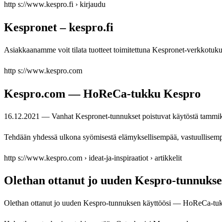
http s://www.kespro.fi › kirjaudu
Kespronet – kespro.fi
Asiakkaanamme voit tilata tuotteet toimitettuna Kespronet-verkko
http s://www.kespro.com
Kespro.com — HoReCa-tukku Kespro
16.12.2021 — Vanhat Kespronet-tunnukset poistuvat käytöstä tammik
Tehdään yhdessä ulkona syömisestä elämyksellisempää, vastuullisempa
http s://www.kespro.com › ideat-ja-inspiraatiot › artikkelit
Olethan ottanut jo uuden Kespro-tunnukse
Olethan ottanut jo uuden Kespro-tunnuksen käyttöösi — HoReCa-tu