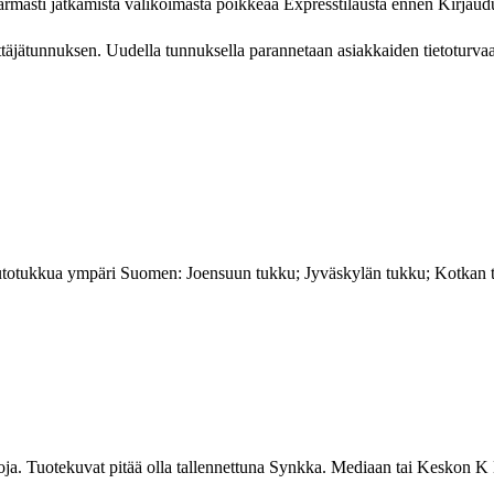
armasti jatkamista valikoimasta poikkeaa Expresstilausta ennen Kirjaud
ätunnuksen. Uudella tunnuksella parannetaan asiakkaiden tietoturvaa
noutotukkua ympäri Suomen: Joensuun tukku; Jyväskylän tukku; Kotka
ietoja. Tuotekuvat pitää olla tallennettuna Synkka. Mediaan tai Kesk