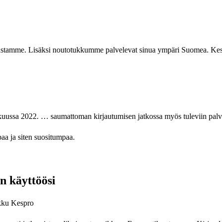
tukustamme. Lisäksi noutotukkumme palvelevat sinua ympäri Suomea. 
uussa 2022. … saumattoman kirjautumisen jatkossa myös tuleviin pal
a ja siten suositumpaa.
n käyttöösi
kku Kespro