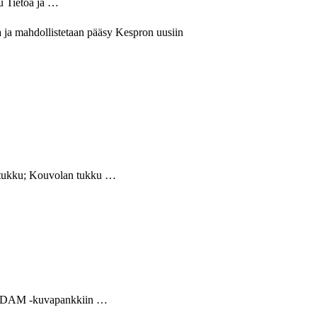
u Tietoa ja …
 ja mahdollistetaan pääsy Kespron uusiin
n tukku; Kouvolan tukku …
on K DAM -kuvapankkiin …