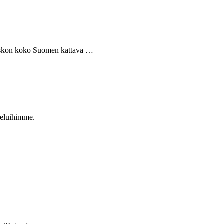
Keskon koko Suomen kattava …
veluihimme.