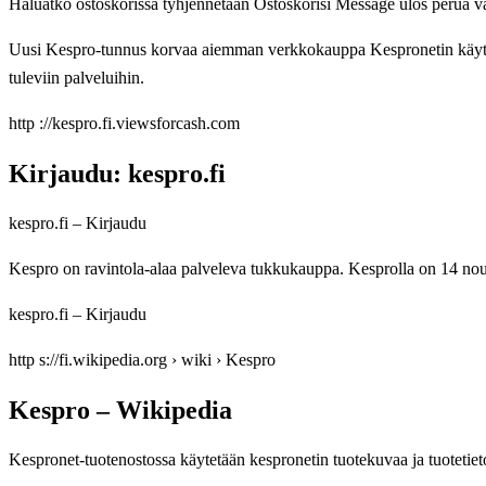
Haluatko ostoskorissa tyhjennetään Ostoskorisi Message ulos perua v
Uusi Kespro-tunnus korvaa aiemman verkkokauppa Kespronetin käyttäj
tuleviin palveluihin.
http ://kespro.fi.viewsforcash.com
Kirjaudu: kespro.fi
kespro.fi – Kirjaudu
Kespro on ravintola-alaa palveleva tukkukauppa. Kesprolla on 14 
kespro.fi – Kirjaudu
http s://fi.wikipedia.org › wiki › Kespro
Kespro – Wikipedia
Kespronet-tuotenostossa käytetään kespronetin tuotekuvaa ja tuotet