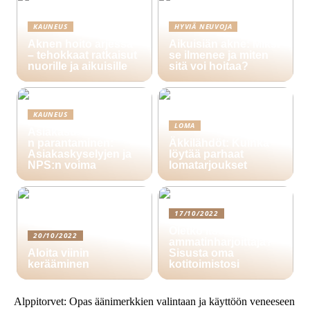
KAUNEUS
HYVIÄ NEUVOJA
Aknen hoito arjessa
Aikuisiän akne: Miksi
– tehokkaat ratkaisut
se ilmenee ja miten
nuorille ja aikuisille
sitä voi hoitaa?
KAUNEUS
LOMA
Asiakasuskollisuude
n parantaminen:
Äkkilähdöt: Kuinka
Asiakaskyselyjen ja
löytää parhaat
NPS:n voima
lomatarjoukset
17/10/2022
Oletko itsenäinen
20/10/2022
ammatinharjoittaja?
Aloita viinin
Sisusta oma
kerääminen
kotitoimistosi
Alppitorvet: Opas äänimerkkien valintaan ja käyttöön veneeseen