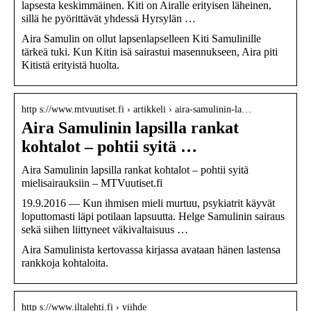
lapsesta keskimmäinen. Kiti on Airalle erityisen läheinen,
sillä he pyörittävät yhdessä Hyrsylän …
Aira Samulin on ollut lapsenlapselleen Kiti Samulinille
tärkeä tuki. Kun Kitin isä sairastui masennukseen, Aira piti
Kitistä erityistä huolta.
http s://www.mtvuutiset.fi › artikkeli › aira-samulinin-la…
Aira Samulinin lapsilla rankat
kohtalot – pohtii syitä …
Aira Samulinin lapsilla rankat kohtalot – pohtii syitä
mielisairauksiin – MTVuutiset.fi
19.9.2016 — Kun ihmisen mieli murtuu, psykiatrit käyvät
loputtomasti läpi potilaan lapsuutta. Helge Samulinin sairaus
sekä siihen liittyneet väkivaltaisuus …
Aira Samulinista kertovassa kirjassa avataan hänen lastensa
rankkoja kohtaloita.
http s://www.iltalehti.fi › viihde