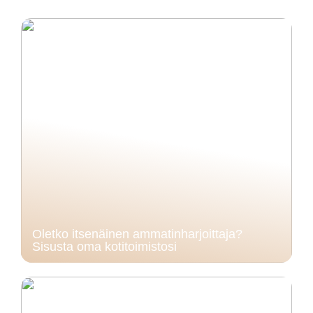
Oletko itsenäinen ammatinharjoittaja?
Sisusta oma kotitoimistosi