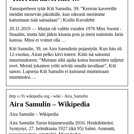
Tanssiperheen tytär Kiti Samulin, 39: ”Kerroin kavereille
meidän menevän piknikille, kun oikeasti menimme
katsomaan isää sairaalaan” | Kodin Kuvalehti
20.11.2019 — Marjut oli valittu vuoden 1976 Miss Suomi -
finaaliin, mutta hän jäikin kisasta pois ja meni naimisiin Jarin
kanssa. Missi ei voinut olla …
Kiti Samulin, 39, on Aira Samulinin pojantytär. Kun hän oli
12-vuotias, Airan pelko kävi toteen: Kitin isä sairastui
masennukseen. ”Muistan siltä ajalta kotoa huoneiden suljetut
ovet. Meistä jokainen yritti selvitä omalla tavallaan”, Kiti
sanoo. Lapsena Kiti Samulin ei kutsunut mummoaan
mummoksi….
http s://fi.wikipedia.org › wiki › Aira_Samulin
Aira Samulin – Wikipedia
Aira Samulin – Wikipedia
Aira Samulin Turun kirjamessuilla 2016. Henkilötiedot.
Syntynyt, 27. helmikuuta 1927 (ikä 95) Salmi. Ammatti,