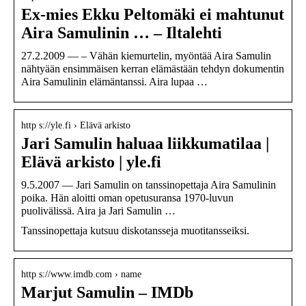
Ex-mies Ekku Peltomäki ei mahtunut
Aira Samulinin … – Iltalehti
27.2.2009 — – Vähän kiemurtelin, myöntää Aira Samulin
nähtyään ensimmäisen kerran elämästään tehdyn dokumentin
Aira Samulinin elämäntanssi. Aira lupaa …
http s://yle.fi › Elävä arkisto
Jari Samulin haluaa liikkumatilaa |
Elävä arkisto | yle.fi
9.5.2007 — Jari Samulin on tanssinopettaja Aira Samulinin
poika. Hän aloitti oman opetusuransa 1970-luvun
puolivälissä. Aira ja Jari Samulin …
Tanssinopettaja kutsuu diskotansseja muotitansseiksi.
http s://www.imdb.com › name
Marjut Samulin – IMDb