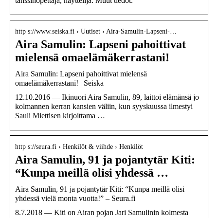
tanssinopettaja, näyttelijä. Muut tiedot.
http s://www.seiska.fi › Uutiset › Aira-Samulin-Lapseni-…
Aira Samulin: Lapseni pahoittivat
mielensä omaelämäkerrastani!
Aira Samulin: Lapseni pahoittivat mielensä
omaelämäkerrastani! | Seiska
12.10.2016 — Ikinuori Aira Samulin, 89, laittoi elämänsä jo
kolmannen kerran kansien väliin, kun syyskuussa ilmestyi
Sauli Miettisen kirjoittama …
http s://seura.fi › Henkilöt & viihde › Henkilöt
Aira Samulin, 91 ja pojantytär Kiti:
“Kunpa meillä olisi yhdessä …
Aira Samulin, 91 ja pojantytär Kiti: “Kunpa meillä olisi
yhdessä vielä monta vuotta!” – Seura.fi
8.7.2018 — Kiti on Airan pojan Jari Samulinin kolmesta