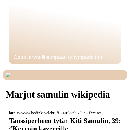
Opas terveellisempään työympäristöön
Marjut samulin wikipedia
http s://www.kodinkuvalehti.fi › artikkeli › lue › ihmiset
Tanssiperheen tytär Kiti Samulin, 39:
”Kerroin kavereille …