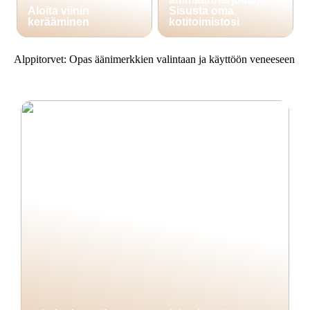
Aloita viinin
Sisusta oma
kerääminen
kotitoimistosi
Alppitorvet: Opas äänimerkkien valintaan ja käyttöön veneeseen