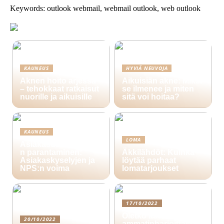
Keywords: outlook webmail, webmail outlook, web outlook
KAUNEUS
HYVIÄ NEUVOJA
Aknen hoito arjessa
Aikuisiän akne: Miksi
– tehokkaat ratkaisut
se ilmenee ja miten
nuorille ja aikuisille
sitä voi hoitaa?
KAUNEUS
LOMA
Asiakasuskollisuude
n parantaminen:
Äkkilähdöt: Kuinka
Asiakaskyselyjen ja
löytää parhaat
NPS:n voima
lomatarjoukset
17/10/2022
Oletko itsenäinen
20/10/2022
ammatinharjoittaja?