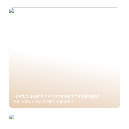
Oletko itsenäinen ammatinharjoittaja?
Sisusta oma kotitoimistosi