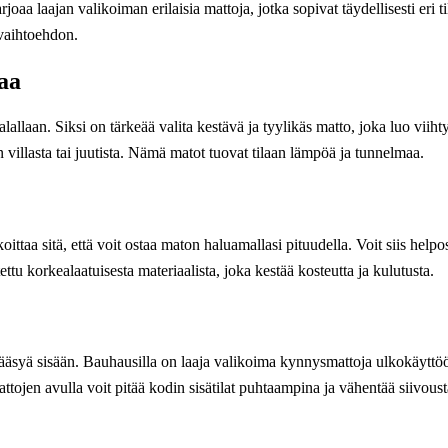
oaa laajan valikoiman erilaisia mattoja, jotka sopivat täydellisesti eri ti
vaihtoehdon.
aa
allaan. Siksi on tärkeää valita kestävä ja tyylikäs matto, joka luo viih
villasta tai juutista. Nämä matot tuovat tilaan lämpöä ja tunnelmaa.
a sitä, että voit ostaa maton haluamallasi pituudella. Voit siis helpost
u korkealaatuisesta materiaalista, joka kestää kosteutta ja kulutusta.
ääsyä sisään. Bauhausilla on laaja valikoima kynnysmattoja ulkokäyttö
tojen avulla voit pitää kodin sisätilat puhtaampina ja vähentää siivoust