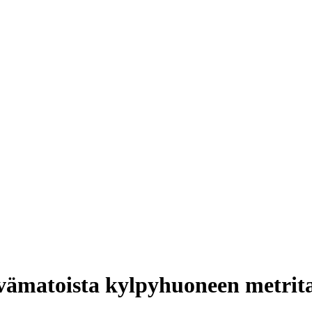
ämatoista kylpyhuoneen metrit