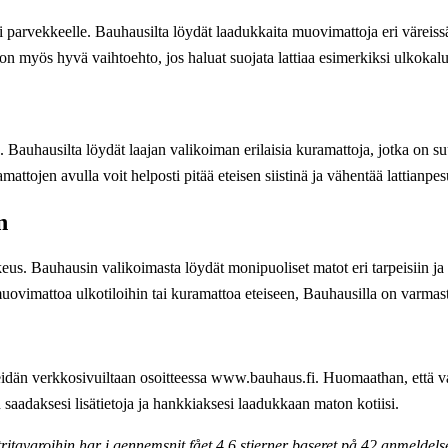
ai parvekkeelle. Bauhausilta löydät laadukkaita muovimattoja eri väreis
on myös hyvä vaihtoehto, jos haluat suojata lattiaa esimerkiksi ulkokalu
ä. Bauhausilta löydät laajan valikoiman erilaisia kuramattoja, jotka on su
ttojen avulla voit helposti pitää eteisen siistinä ja vähentää lattianpes
n
eus. Bauhausin valikoimasta löydät monipuoliset matot eri tarpeisiin ja t
vimattoa ulkotiloihin tai kuramattoa eteiseen, Bauhausilla on varmasti 
eidän verkkosivuiltaan osoitteessa www.bauhaus.fi. Huomaathan, että v
saadaksesi lisätietoja ja hankkiaksesi laadukkaan maton kotiisi.
itavaroihin har i gennemsnit fået
4.6
stjerner baseret på
42
anmeldels