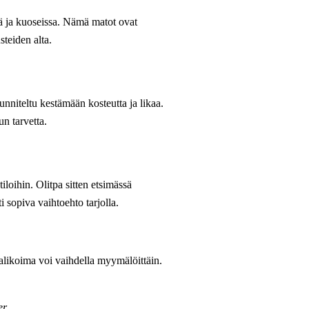
sä ja kuoseissa. Nämä matot ovat
steiden alta.
unniteltu kestämään kosteutta ja likaa.
un tarvetta.
iloihin. Olitpa sitten etsimässä
sopiva vaihtoehto tarjolla.
alikoima voi vaihdella myymälöittäin.
er