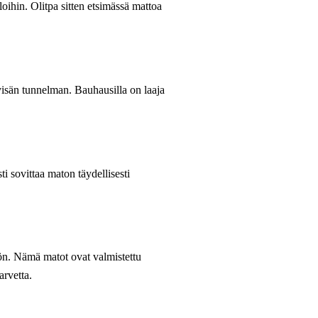
loihin. Olitpa sitten etsimässä mattoa
tyisän tunnelman. Bauhausilla on laaja
i sovittaa maton täydellisesti
ön. Nämä matot ovat valmistettu
arvetta.