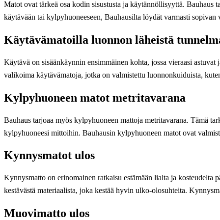
Matot ovat tärkeä osa kodin sisustusta ja käytännöllisyyttä. Bauhaus tarj
käytävään tai kylpyhuoneeseen, Bauhausilta löydät varmasti sopivan 
Käytävämatoilla luonnon läheistä tunnelm
Käytävä on sisäänkäynnin ensimmäinen kohta, jossa vieraasi astuvat jal
valikoima käytävämatoja, jotka on valmistettu luonnonkuiduista, kuten 
Kylpyhuoneen matot metritavarana
Bauhaus tarjoaa myös kylpyhuoneen mattoja metritavarana. Tämä tarkoitta
kylpyhuoneesi mittoihin. Bauhausin kylpyhuoneen matot ovat valmistett
Kynnysmatot ulos
Kynnysmatto on erinomainen ratkaisu estämään lialta ja kosteudelta p
kestävästä materiaalista, joka kestää hyvin ulko-olosuhteita. Kynnysmat
Muovimatto ulos