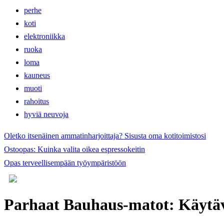
perhe
koti
elektroniikka
ruoka
loma
kauneus
muoti
rahoitus
hyviä neuvoja
Oletko itsenäinen ammatinharjoittaja? Sisusta oma kotitoimistosi
Ostoopas: Kuinka valita oikea espressokeitin
Opas terveellisempään työympäristöön
Parhaat Bauhaus-matot: Käytäv