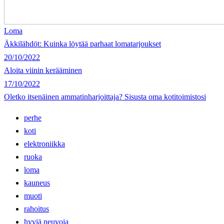
Loma
Äkkilähdöt: Kuinka löytää parhaat lomatarjoukset
20/10/2022
Aloita viinin kerääminen
17/10/2022
Oletko itsenäinen ammatinharjoittaja? Sisusta oma kotitoimistosi
perhe
koti
elektroniikka
ruoka
loma
kauneus
muoti
rahoitus
hyviä neuvoja