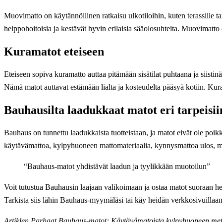
Muovimatto on käytännöllinen ratkaisu ulkotiloihin, kuten terassille t
helppohoitoisia ja kestävät hyvin erilaisia sääolosuhteita. Muovimatto 
Kuramatot eteiseen
Eteiseen sopiva kuramatto auttaa pitämään sisätilat puhtaana ja siistin
Nämä matot auttavat estämään lialta ja kosteudelta pääsyä kotiin. Kurama
Bauhausilta laadukkaat matot eri tarpeisii
Bauhaus on tunnettu laadukkaista tuotteistaan, ja matot eivät ole poikk
käytävämattoa, kylpyhuoneen mattomateriaalia, kynnysmattoa ulos, muo
“Bauhaus-matot yhdistävät laadun ja tyylikkään muotoilun”
Voit tutustua Bauhausin laajaan valikoimaan ja ostaa matot suoraan h
Tarkista siis lähin Bauhaus-myymäläsi tai käy heidän verkkosivuillaan 
Artiklen Parhaat Bauhaus-matot: Käytävämatoista kylpyhuoneen metr