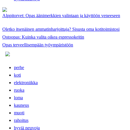
Alppitorvet: Opas äänimerkkien valintaan ja käyttöön veneeseen
Oletko itsenäinen ammatinharjoittaja? Sisusta oma kotitoimistosi
Ostoopas: Kuinka valita oikea espressokeitin
Opas terveellisempään työympäristöön
perhe
koti
elektroniikka
ruoka
loma
kauneus
muoti
rahoitus
hyviä neuvoja