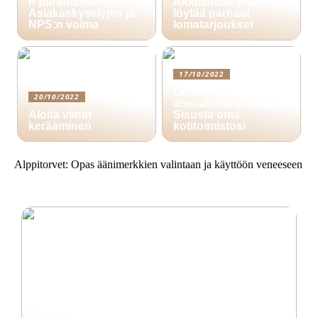
n parantaminen:
Äkkilähdöt: Kuinka
Asiakaskyselyjen ja
löytää parhaat
NPS:n voima
lomatarjoukset
17/10/2022
Oletko itsenäinen
20/10/2022
ammatinharjoittaja?
Aloita viinin
Sisusta oma
kerääminen
kotitoimistosi
Alppitorvet: Opas äänimerkkien valintaan ja käyttöön veneeseen