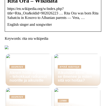
Rita Ora – Wikidata
https://en.wikipedia.org/w/index.php?
title=Rita_Ora&oldid=902026223 … Rita Ora was born Rita
Sahatciu in Kosovo to Albanian parents — Vera, …
English singer and songwriter
Keywords: rita ora wikipedia
KAUNEUS
HYVIÄ NEUVOJA
Aknen hoito arjessa
Aikuisiän akne: Miksi
– tehokkaat ratkaisut
se ilmenee ja miten
nuorille ja aikuisille
sitä voi hoitaa?
KAUNEUS
LOMA
Asiakasuskollisuude