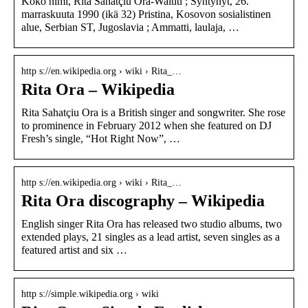
Koko nimi, Rita Sahatçiu Ora-Waititi ; Syntynyt, 26.
marraskuuta 1990 (ikä 32) Pristina, Kosovon sosialistinen
alue, Serbian ST, Jugoslavia ; Ammatti, laulaja, …
http s://en.wikipedia.org › wiki › Rita_…
Rita Ora – Wikipedia
Rita Sahatçiu Ora is a British singer and songwriter. She rose
to prominence in February 2012 when she featured on DJ
Fresh’s single, “Hot Right Now”, …
http s://en.wikipedia.org › wiki › Rita_…
Rita Ora discography – Wikipedia
English singer Rita Ora has released two studio albums, two
extended plays, 21 singles as a lead artist, seven singles as a
featured artist and six …
http s://simple.wikipedia.org › wiki