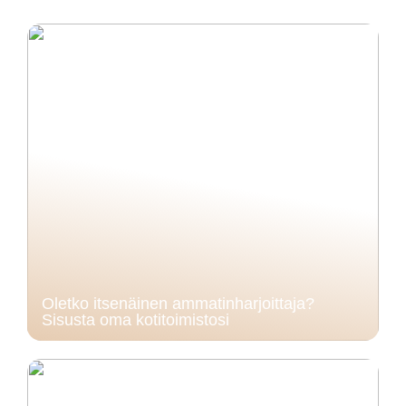
Oletko itsenäinen ammatinharjoittaja?
Sisusta oma kotitoimistosi