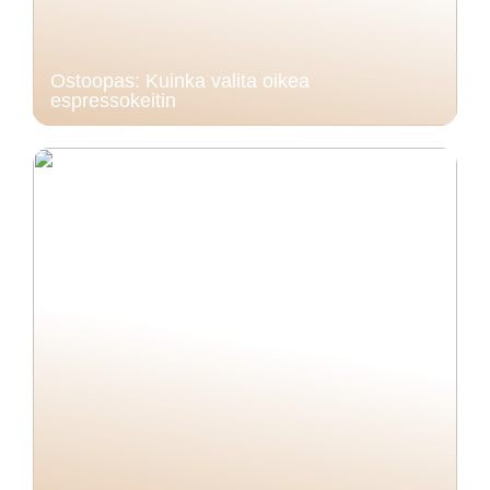
Ostoopas: Kuinka valita oikea
espressokeitin