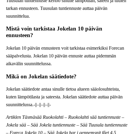
Tuusulan tuntiennuste kertoo sinulle lämpötilan, sateen ja tuulen
tarkan ennusteen. Tuusulan tuntiennuste auttaa päivän
suunnittelua.
Mistä voin tarkistaa Jokelan 10 päivän
ennusteen?
Jokelan 10 päivän ennusteen voit tarkistaa esimerkiksi Forecan
sääpalvelusta. Jokelan 10 päivän ennuste auttaa pidemmän
aikavälin suunnittelussa.
Mikä on Jokelan säätiedote?
Jokelan säätiedote antaa sinulle tietoa alueen sääolosuhteista,
kuten lämpötilasta ja sateesta. Jokelan säätiedote auttaa päivän
suunnittelussa.-||–||–||–||-
Artiklen Täsmäsää Ruokolahti – Ruokolahti sää tuntiennuste –
Jokela sää – Sää Jokela tuntiennuste – Sää Tuusula tuntiennuste
– Foreca Jokela 10 – Sää Jokela har i gennemsnit fået
4.5