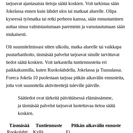
tarjoavat ajantasaisia tietoja säätä koskien. Voit tarkistaa sään
Jokelassa ennen kuin lähdet ulos tai matkaat alueelle. Olipa
kyseessä työmatka tai retki perheen kanssa, sään ennustaminen
auttaa sinua valmistautumaan paremmin ja varustautumaan sään
mukaisesti.
Oli suunnitelmissasi sitten ulkoilu, matka alueelle tai vaikkapa
puutarhanhoito, täsmäsää palvelut tarjoavat sinulle tarvittavat
tiedot säätä koskien. Voit tarkastella tuntiennusteita eri
paikkakunnilla, kuten Ruokolahdella, Jokelassa ja Tuusulassa.
Foreca Jokela 10 puolestaan tarjoaa pitkän aikavälin ennusteita,
jotta voit suunnitella aktiviteettejä tuleville päiville.
Säätiedot ovat tärkeitä päivittäisessä elämässämme,
ja täsmäsää palvelut tarjoavat luotettavaa tietoa säätä
koskien.
Täsmäsää
Tuntiennuste
Pitkän aikavälin ennuste
Ruokolahti
Kyllä
Ei