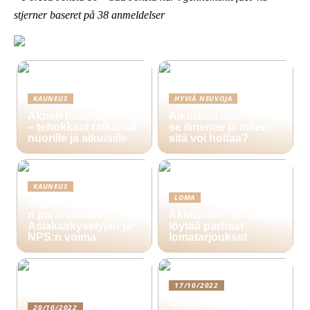
stjerner baseret på
38
anmeldelser
KAUNEUS
HYVIÄ NEUVOJA
Aknen hoito arjessa
Aikuisiän akne: Miksi
– tehokkaat ratkaisut
se ilmenee ja miten
nuorille ja aikuisille
sitä voi hoitaa?
KAUNEUS
LOMA
Asiakasuskollisuude
n parantaminen:
Äkkilähdöt: Kuinka
Asiakaskyselyjen ja
löytää parhaat
NPS:n voima
lomatarjoukset
17/10/2022
Oletko itsenäinen
20/10/2022