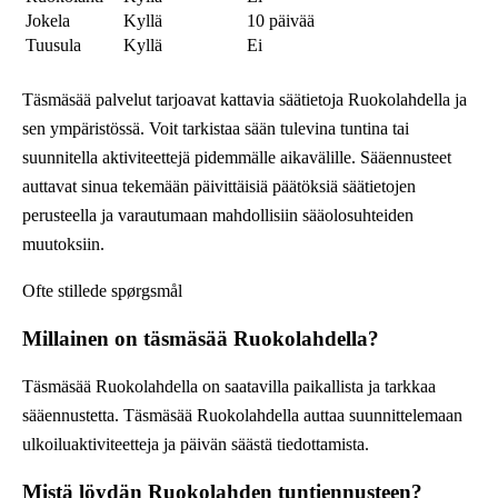
Jokela
Kyllä
10 päivää
Tuusula
Kyllä
Ei
Täsmäsää palvelut tarjoavat kattavia säätietoja Ruokolahdella ja
sen ympäristössä. Voit tarkistaa sään tulevina tuntina tai
suunnitella aktiviteettejä pidemmälle aikavälille. Sääennusteet
auttavat sinua tekemään päivittäisiä päätöksiä säätietojen
perusteella ja varautumaan mahdollisiin sääolosuhteiden
muutoksiin.
Ofte stillede spørgsmål
Millainen on täsmäsää Ruokolahdella?
Täsmäsää Ruokolahdella on saatavilla paikallista ja tarkkaa
sääennustetta. Täsmäsää Ruokolahdella auttaa suunnittelemaan
ulkoiluaktiviteetteja ja päivän säästä tiedottamista.
Mistä löydän Ruokolahden tuntiennusteen?