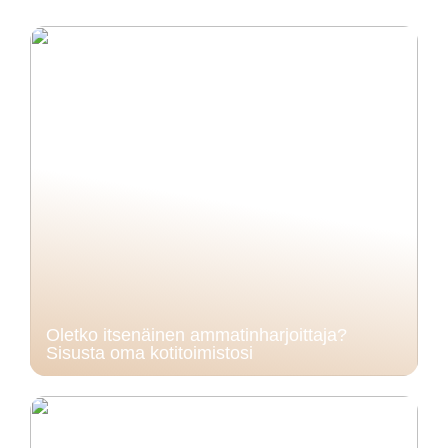
Oletko itsenäinen ammatinharjoittaja?
Sisusta oma kotitoimistosi