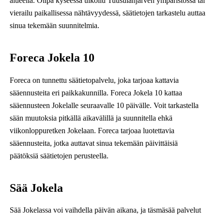
alueella. Olipa kyseessä ulkoilu Tuusulanjärven ympäristössä tai
vierailu paikallisessa nähtävyydessä, säätietojen tarkastelu auttaa
sinua tekemään suunnitelmia.
Foreca Jokela 10
Foreca on tunnettu säätietopalvelu, joka tarjoaa kattavia
sääennusteita eri paikkakunnilla. Foreca Jokela 10 kattaa
sääennusteen Jokelalle seuraavalle 10 päivälle. Voit tarkastella
sään muutoksia pitkällä aikavälillä ja suunnitella ehkä
viikonloppuretken Jokelaan. Foreca tarjoaa luotettavia
sääennusteita, jotka auttavat sinua tekemään päivittäisiä
päätöksiä säätietojen perusteella.
Sää Jokela
Sää Jokelassa voi vaihdella päivän aikana, ja täsmäsää palvelut