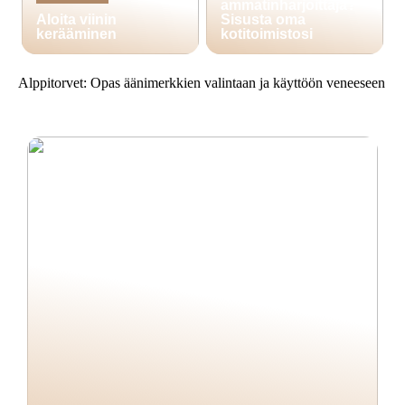
ammatinharjoittaja?
Aloita viinin
Sisusta oma
kerääminen
kotitoimistosi
Alppitorvet: Opas äänimerkkien valintaan ja käyttöön veneeseen