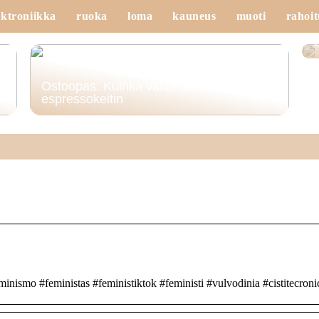
ektroniikka
ruoka
loma
kauneus
muoti
rahoit
Ostoopas: Kuinka valita oikea
espressokeitin
inismo #feministas #feministiktok #feministi #vulvodinia #cistitecroni