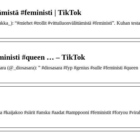
ämistä #feministi | TikTok
_): “#miehet #trollit #vittuiluonvälittämistä #feministi”. Kuhan test
eministi #queen … – TikTok
a (@_diosasara): ” #diosasara #fyp #genius #sulle #feministi #queen
a #kaijakoo #siirit #ansku #aadat #tamppooni #feministit #foryou #vira