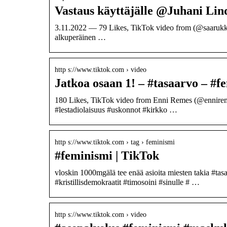
Vastaus käyttäjälle @Juhani Lin
3.11.2022 — 79 Likes, TikTok video from (@saarukka_
alkuperäinen …
http s://www.tiktok.com › video
Jatkoa osaan 1! – #tasaarvo – #fe
180 Likes, TikTok video from Enni Remes (@enniremes
#lestadiolaisuus #uskonnot #kirkko …
http s://www.tiktok.com › tag › feminismi
#feminismi | TikTok
vloskin 1000mgälä tee enää asioita miesten takia #ta
#kristillisdemokraatit #timosoini #sinulle # …
http s://www.tiktok.com › video