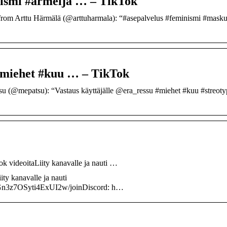
lismi #armeija … – TikTok
rom Arttu Härmälä (@arttuharmala): “#asepalvelus #feminismi #masku
 #miehet #kuu … – TikTok
su (@mepatsu): “Vastaus käyttäjälle @era_ressu #miehet #kuu #streoty
ok videoitaLiity kanavalle ja nauti …
ity kanavalle ja nauti
4Gn3z7OSyti4ExUI2w/joinDiscord: h…