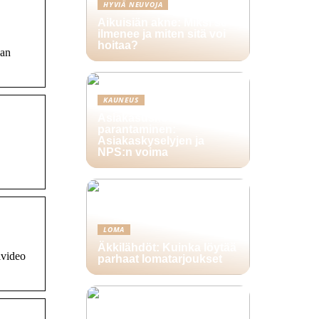
HYVIÄ NEUVOJA
Aikuisiän akne: Miksi se
ilmenee ja miten sitä voi
hoitaa?
aan
KAUNEUS
Asiakasuskollisuuden
parantaminen:
Asiakaskyselyjen ja
NPS:n voima
LOMA
Äkkilähdöt: Kuinka löytää
lvideo
parhaat lomatarjoukset