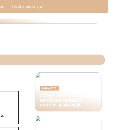
us
hyviä neuvoja
Opas terveellisempään työympäristöön
KAUNEUS
Aknen hoito arjessa –
tehokkaat ratkaisut
nuorille ja aikuisille
ca.