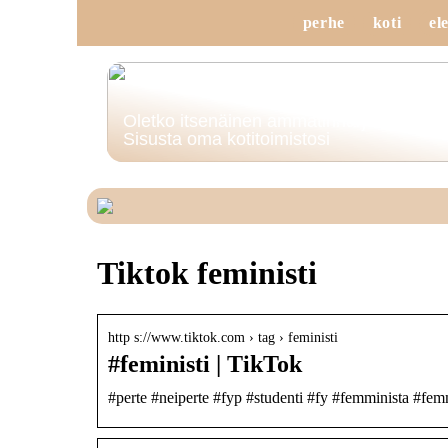
perhe
koti
el
Oletko itsenäinen ammatinharjoittaja?
Sisusta oma kotitoimistosi
Tiktok feministi
http s://www.tiktok.com › tag › feministi
#feministi | TikTok
#perte #neiperte #fyp #studenti #fy #femminista #femm