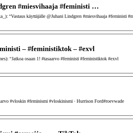
dgren #miesvihaaja #feministi …
): “Vastaus käyttäjälle @Juhani Lindgren #miesvihaaja #feministi #m
ministi – #feministiktok – #exvl
): “Jatkoa osaan 1! #tasaarvo #feministi #feministiktok #exvl
saarvo #vloskin #feminismi #vloskinismi · Hurrison Ford#roevwade