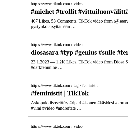
http s://www.tiktok.com › video
#miehet #trollit #vittuiluonvälitt
407 Likes, 53 Comments. TikTok video from (@saarukka
pystynkö ärsyttämään …
http s://www.tiktok.com › video
diosasara #fyp #genius #sulle #f
23.1.2023 — 1.2K Likes, TikTok video from Diosa Sar
#darkfeminine …
http s://www.tiktok.com › tag › feministit
#feministit | TikTok
Askopukkiisoset#fry #ripari #isonen #käsidesi #koron
#viral #video #andreftate …
http s://www.tiktok.com › video