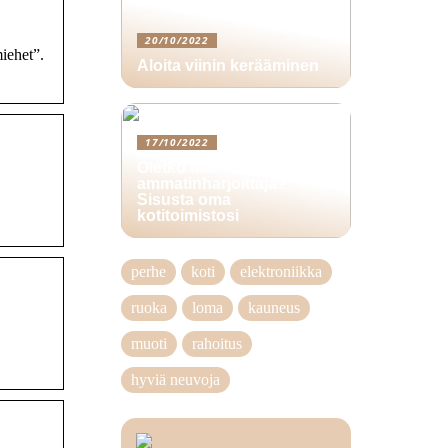
20/10/2022
iehet”.
Aloita viinin kerääminen
17/10/2022
Oletko itsenäinen
ammatinharjoittaja?
Sisusta oma
kotitoimistosi
perhe
koti
elektroniikka
ruoka
loma
kauneus
muoti
rahoitus
hyviä neuvoja