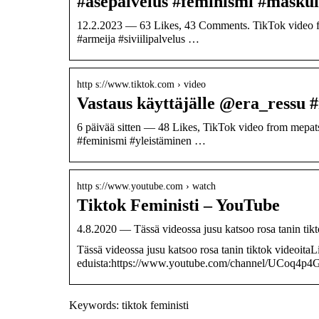
#asepalvelus #feminismi #masku
12.2.2023 — 63 Likes, 43 Comments. TikTok video f
#armeija #siviilipalvelus …
http s://www.tiktok.com › video
Vastaus käyttäjälle @era_ressu
6 päivää sitten — 48 Likes, TikTok video from mepat
#feminismi #yleistäminen …
http s://www.youtube.com › watch
Tiktok Feministi – YouTube
4.8.2020 — Tässä videossa jusu katsoo rosa tanin tikt
Tässä videossa jusu katsoo rosa tanin tiktok videoitaLi
eduista:https://www.youtube.com/channel/UCoq4p
Keywords: tiktok feministi