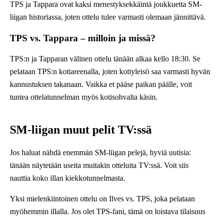
TPS ja Tappara ovat kaksi menestyksekkäintä joukkuetta SM-
liigan historiassa, joten ottelu tulee varmasti olemaan jännittävä.
TPS vs. Tappara – milloin ja missä?
TPS:n ja Tapparan välinen ottelu tänään alkaa kello 18:30. Se
pelataan TPS:n kotiareenalla, joten kotiyleisö saa varmasti hyvän
kannustuksen takanaan. Vaikka et pääse paikan päälle, voit
tuntea ottelatunnelman myös kotisohvalta käsin.
SM-liigan muut pelit TV:ssä
Jos haluat nähdä enemmän SM-liigan pelejä, hyviä uutisia:
tänään näytetään useita muitakin otteluita TV:ssä. Voit siis
nauttia koko illan kiekkotunnelmasta.
Yksi mielenkiintoinen ottelu on Ilves vs. TPS, joka pelataan
myöhemmin illalla. Jos olet TPS-fani, tämä on loistava tilaisuus