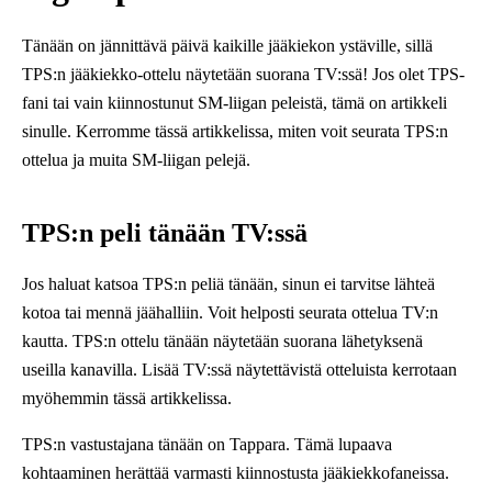
Tänään on jännittävä päivä kaikille jääkiekon ystäville, sillä
TPS:n jääkiekko-ottelu näytetään suorana TV:ssä! Jos olet TPS-
fani tai vain kiinnostunut SM-liigan peleistä, tämä on artikkeli
sinulle. Kerromme tässä artikkelissa, miten voit seurata TPS:n
ottelua ja muita SM-liigan pelejä.
TPS:n peli tänään TV:ssä
Jos haluat katsoa TPS:n peliä tänään, sinun ei tarvitse lähteä
kotoa tai mennä jäähalliin. Voit helposti seurata ottelua TV:n
kautta. TPS:n ottelu tänään näytetään suorana lähetyksenä
useilla kanavilla. Lisää TV:ssä näytettävistä otteluista kerrotaan
myöhemmin tässä artikkelissa.
TPS:n vastustajana tänään on Tappara. Tämä lupaava
kohtaaminen herättää varmasti kiinnostusta jääkiekkofaneissa.