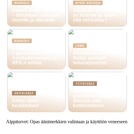
KAUNEUS
HYVIÄ NEUVOJA
Aknen hoito arjessa
Aikuisiän akne: Miksi
– tehokkaat ratkaisut
se ilmenee ja miten
nuorille ja aikuisille
sitä voi hoitaa?
KAUNEUS
LOMA
Asiakasuskollisuude
n parantaminen:
Äkkilähdöt: Kuinka
Asiakaskyselyjen ja
löytää parhaat
NPS:n voima
lomatarjoukset
17/10/2022
Oletko itsenäinen
20/10/2022
ammatinharjoittaja?
Aloita viinin
Sisusta oma
kerääminen
kotitoimistosi
Alppitorvet: Opas äänimerkkien valintaan ja käyttöön veneeseen