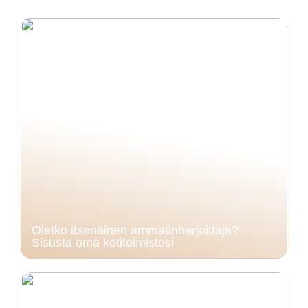
Oletko itsenäinen ammatinharjoittaja?
Sisusta oma kotitoimistosi