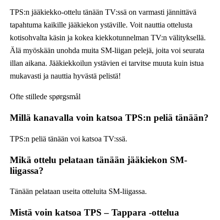
TPS:n jääkiekko-ottelu tänään TV:ssä on varmasti jännittävä
tapahtuma kaikille jääkiekon ystäville. Voit nauttia ottelusta
kotisohvalta käsin ja kokea kiekkotunnelman TV:n välityksellä.
Älä myöskään unohda muita SM-liigan pelejä, joita voi seurata
illan aikana. Jääkiekkoilun ystävien ei tarvitse muuta kuin istua
mukavasti ja nauttia hyvästä pelistä!
Ofte stillede spørgsmål
Millä kanavalla voin katsoa TPS:n peliä tänään?
TPS:n peliä tänään voi katsoa TV:ssä.
Mikä ottelu pelataan tänään jääkiekon SM-
liigassa?
Tänään pelataan useita otteluita SM-liigassa.
Mistä voin katsoa TPS – Tappara -ottelua